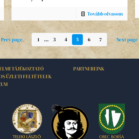
Tovább olvasom
Prev page
1
...
3
4
5
6
7
Next page
ELMI TÁJÉKOZTATÓ
PARTNEREINK
OS ÜZLETI FELTÉTELEK
ZUM