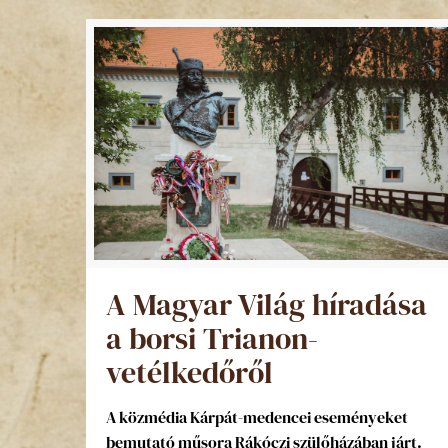
A Magyar Világ híradása
a borsi Trianon-
vetélkedőről
A közmédia Kárpát-medencei eseményeket
bemutató műsora Rákóczi szülőházában járt.