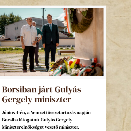
Borsiban járt Gulyás
Gergely miniszter
Június 4-én, a Nemzeti összetartozás napján
Borsiba látogatott Gulyás Gergely
Miniszterelnökséget vezető miniszter.