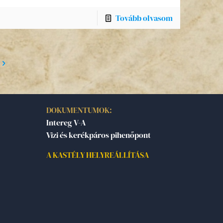
Tovább olvasom
DOKUMENTUMOK:
Intereg V-A
Vizi és kerékpáros pihenőpont
A KASTÉLY HELYREÁLLÍTÁSA