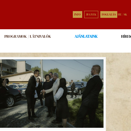
INFO
JEGYEK
FOGLALÁS
HU
/
SK
PROGRAMOK / LÁTNIVALÓK
AJÁNLATAINK
HÍRE