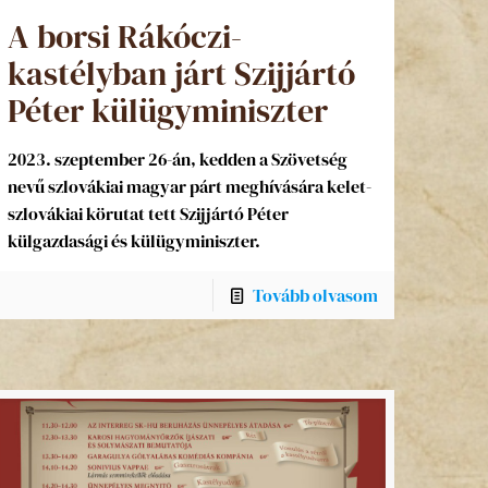
A borsi Rákóczi-
kastélyban járt Szijjártó
Péter külügyminiszter
2023. szeptember 26-án, kedden a Szövetség
nevű szlovákiai magyar párt meghívására kelet-
szlovákiai körutat tett Szijjártó Péter
külgazdasági és külügyminiszter.
Tovább olvasom