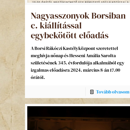
Nagyasszonyok Borsiban
c. kiállítással
egybekötött előadás
A Borsi Rákóczi Kastélyközpont szeretettel
meghívja nőnap és Hesseni Amália Sarolta
születésének 345. évfordulója alkalmából egy
izgalmas előadásra 2024. március 8-án 17.00
órától.
Tovább olvasom