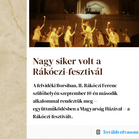
Nagy siker volt a
Rákóczi-fesztivál
A felvidéki Borsiban, II. Rákóczi Ferenc
szülőhelyén szeptember 10-én második
alkalommal rendeztük meg --
együttműködésben a Magyarság Házával -- a
Rákóczi-fesztivált.
Tovább olvasom