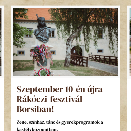
Szeptember 10-én újra
Rákóczi-fesztivál
Borsiban!
Zene, színház, tánc és gyerekprogramok a
kastélyközpontban.