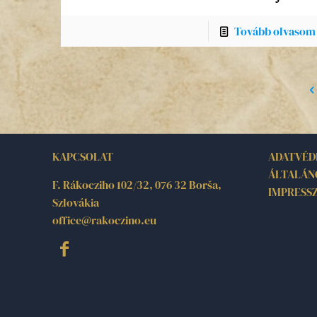
Tovább olvasom
KAPCSOLAT
ADATVÉD
ÁLTALÁN
F. Rákocziho 102/32, 076 32 Borša,
IMPRESS
Szlovákia
office@rakoczino.eu