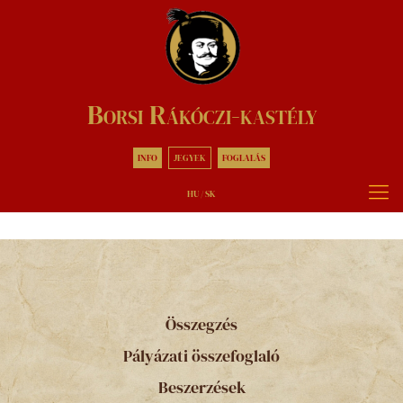
Borsi Rákóczi-kastély
INFO
JEGYEK
FOGLALÁS
HU
/
SK
Összegzés
Pályázati összefoglaló
Beszerzések