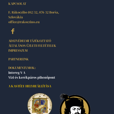
KAPCSOLAT
F. Rákocziho 102/32, 076 32 Borša,
Szlovákia
office@rakoczino.eu
ADATVÉDELMI TÁJÉKOZTATÓ
ÁLTALÁNOS ÜZLETI FELTÉTELEK
IMPRESSZUM
PARTNEREINK
DOKUMENTUMOK:
Intereg V-A
Vizi és kerékpáros pihenőpont
A KASTÉLY HELYREÁLLÍTÁSA