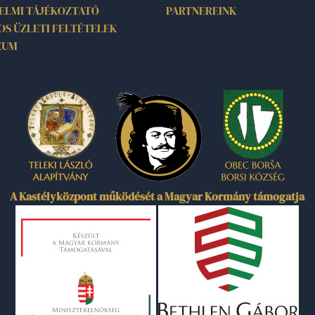
ELMI TÁJÉKOZTATÓ
PARTNEREINK
OS ÜZLETI FELTÉTELEK
ZUM
A Kastélyközpont működését a Magyar Kormány támogatja