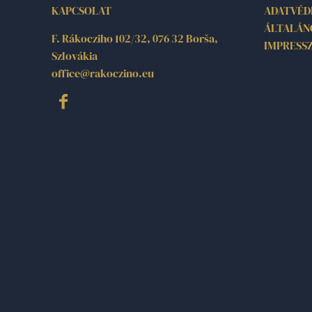
KAPCSOLAT
ADATVÉD
ÁLTALÁN
F. Rákocziho 102/32, 076 32 Borša,
IMPRESS
Szlovákia
office@rakoczino.eu