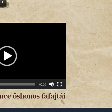
00:20
ce őshonos fafajtái