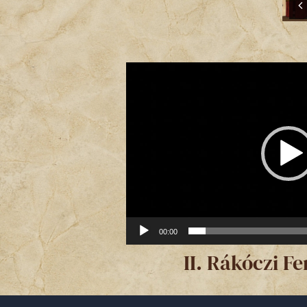
Videólejátszó
00:00
II. Rákóczi Fe