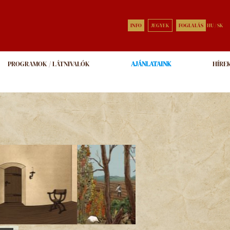
INFO
JEGYEK
FOGLALÁS
HU
/
SK
PROGRAMOK / LÁTNIVALÓK
AJÁNLATAINK
HÍRE