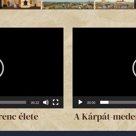
Videólejátszó
00:22
00:00
renc élete
A Kárpát-meden