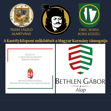
A Kastélyközpont működését a Magyar Kormány támogatja