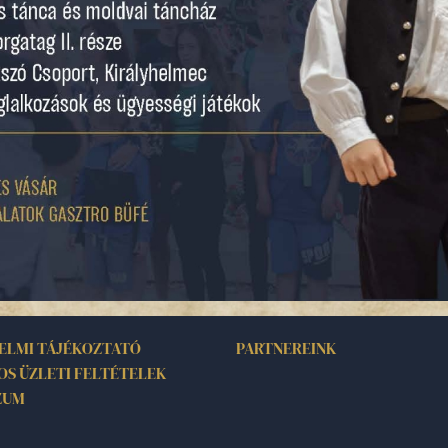
ELMI TÁJÉKOZTATÓ
PARTNEREINK
OS ÜZLETI FELTÉTELEK
ZUM