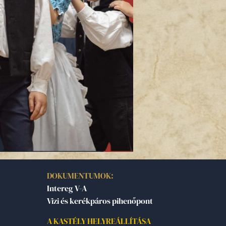
DOKUMENTUMOK:
Intereg V-A
Vizi és kerékpáros pihenőpont
A KASTÉLY HELYREÁLLÍTÁSA