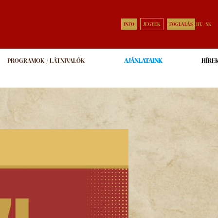
INFO
JEGYEK
FOGLALÁS
HU
/
SK
PROGRAMOK / LÁTNIVALÓK
AJÁNLATAINK
HÍRE