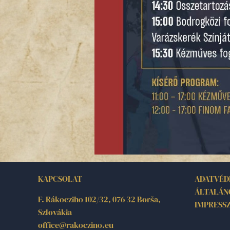
KAPCSOLAT
ADATVÉD
ÁLTALÁN
F. Rákocziho 102/32, 076 32 Borša,
IMPRESS
Szlovákia
office@rakoczino.eu