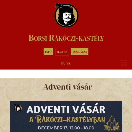
Borsi Rákóczi-kastély
INFO
JEGYEK
FOGLALÁS
HU
/
SK
Adventi vásár