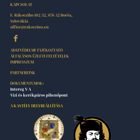
KAPCSOLAT
F. Rákocziho 102/32, 076 32 Borša,
Szlovákia
office@rakoczino.eu
ADATVÉDELMI TÁJÉKOZTATÓ
ÁLTALÁNOS ÜZLETI FELTÉTELEK
IMPRESSZUM
PARTNEREINK
DOKUMENTUMOK:
Intereg V-A
Vizi és kerékpáros pihenőpont
A KASTÉLY HELYREÁLLÍTÁSA