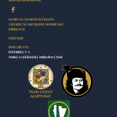
office@rakoczino.eu
OCHRANA OSOBNÝCH ÚDAJOV
VŠEOBECNÉ OBCHODNÉ PODMIENKY
IMPRESUM
PARTNERI
DOKUMENTY:
INTERREG V-A
Vodný a cyklistický oddychový bod