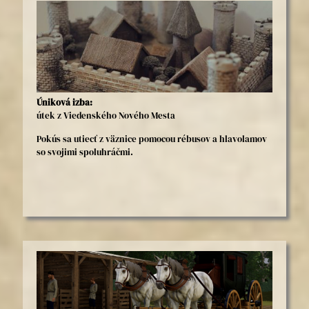
Úniková izba:
útek z Viedenského Nového Mesta
Pokús sa utiecť z väznice pomocou rébusov a hlavolamov
so svojimi spoluhráčmi.