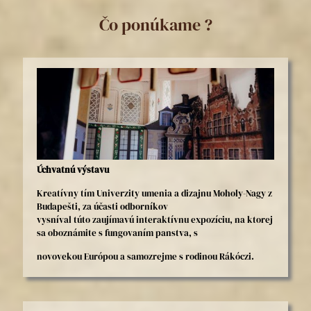
Čo ponúkame ?
Úchvatnú výstavu
Kreatívny tím Univerzity umenia a dizajnu Moholy-Nagy z
Budapešti, za účasti odborníkov
vysníval túto zaujímavú interaktívnu expozíciu, na ktorej
sa oboznámite s fungovaním panstva, s
novovekou Európou a samozrejme s rodinou Rákóczi.