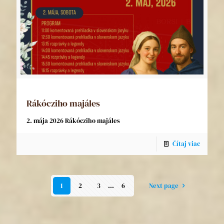
Rákócziho majáles
2. mája 2026 Rákócziho majáles
Čítaj viac
1
2
3
...
6
Next page