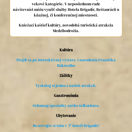
vekové kategórie. V neposlednom rade
návštevníci môžu využiť služby Hotela Brigadír, Reštaurácii u
kňažnej, či konferenčnej miestnosti.
Kniežací kaštieľ kultúry, novodobá turistická atrakcia
Medzibodrožia.
Kultúra
Prejdi sa po interaktívnej výstave 3 narodenia Františka
Rákócziho
Zážitky
Vyskúšaj si jednu z našich atrakcií.
Gasztronómia
Ochutnaj špeciality nášho šéfkuchára.
Ubytovanie
Rezervujte si izbu v 3* hoteli Brigadír!