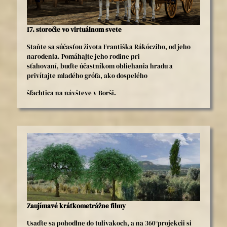
17. storočie vo virtuálnom svete
Staňte sa súčasťou života Františka Rákócziho, od jeho
narodenia. Pomáhajte jeho rodine pri
sťahovaní, buďte účastníkom obliehania hradu a
privítajte mladého grófa, ako dospelého
šľachtica na návšteve v Borši.
Zaujímavé krátkometrážne filmy
Usaďte sa pohodlne do tulivakoch, a na 360°projekcii si