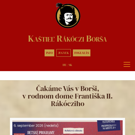
Kaštieľ Rákóczi Borša
INFO
JEGYEK
FOGLALÁS
HU
/
SK
Čakáme Vás v Borši,
v rodnom dome Františka II.
Rákócziho