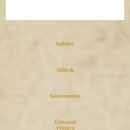
Kultúra
Zážitok
Gastronómia
Úchvatná
výstava