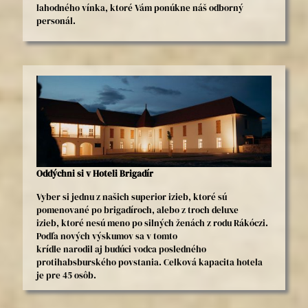
lahodného vínka, ktoré Vám ponúkne náš odborný
personál.
Oddýchni si v Hoteli Brigadír
Vyber si jednu z našich superior izieb, ktoré sú
pomenované po brigadíroch, alebo z troch deluxe
izieb, ktoré nesú meno po silných ženách z rodu Rákóczi.
Podľa nových výskumov sa v tomto
krídle narodil aj budúci vodca posledného
protihabsburského povstania. Celková kapacita hotela
je pre 45 osôb.