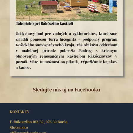
Táborisko pri Rákócziho kaštieli
Oddychový bod pre vodných a cykloturistov, ktoré sme
zriadili pomocou Terra Incognita – podporný program
Košického samosprávneho kraja, Vás očakáva oddychom
v malebnej prírode pobrežia Bodrog s krásnym
obnoveným renesančným kaštieľom Rákócziovcov v
pozadí. Máte tu možnosť na piknik, výpožičanie kajakov
a kanoe.
Sledujte nás aj na Facebooku
KONTAKTY
F. Rákocziho 102/32, 076 32 Borša
Slovensko