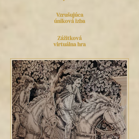
Vzrušujúca
úniková izba
Zážitková
virtuálna hra