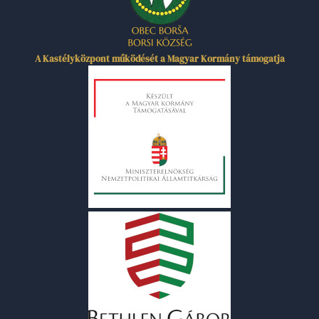
A Kastélyközpont működését a Magyar Kormány támogatja