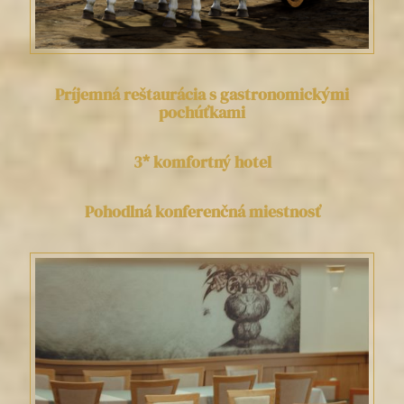
Príjemná reštaurácia s gastronomickými
pochúťkami
3* komfortný hotel
Pohodlná konferenčná miestnosť