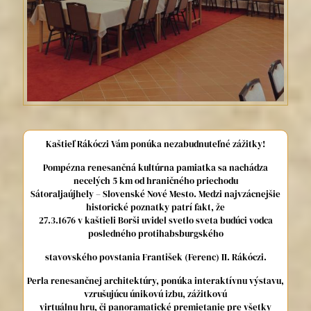
Kaštieľ Rákóczi Vám ponúka nezabudnuteľné zážitky!
Pompézna renesančná kultúrna pamiatka sa nachádza
necelých 5 km od hraničného priechodu
Sátoraljaújhely – Slovenské Nové Mesto. Medzi najvzácnejšie
historické poznatky patrí fakt, že
27.3.1676 v kaštieli Borši uvidel svetlo sveta budúci vodca
posledného protihabsburgského
stavovského povstania František (Ferenc) II. Rákóczi.
Perla renesančnej architektúry, ponúka interaktívnu výstavu,
vzrušujúcu únikovú izbu, zážitkovú
virtuálnu hru, či panoramatické premietanie pre všetky